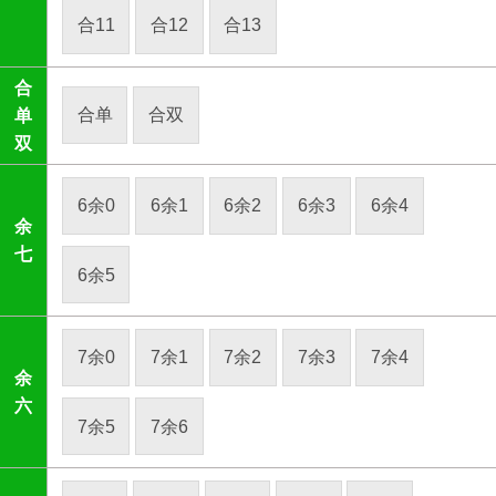
合11
合12
合13
合
合单
合双
单
双
6余0
6余1
6余2
6余3
6余4
余
七
6余5
7余0
7余1
7余2
7余3
7余4
余
六
7余5
7余6