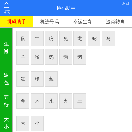
返回
挑码助手
首页
挑码助手
机选号码
幸运生肖
波肖转盘
鼠
牛
虎
兔
龙
蛇
马
生
肖
羊
猴
鸡
狗
猪
波
红
绿
蓝
色
五
金
木
水
火
土
行
大
大
小
小